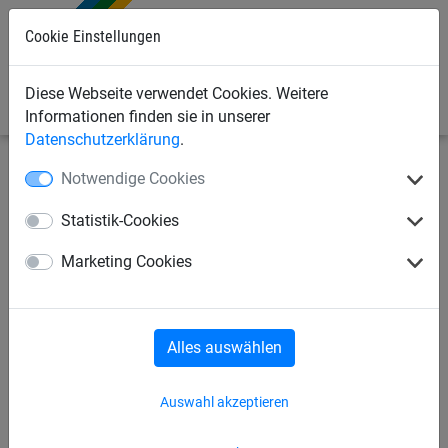
0
Cookie Einstellungen
Diese Webseite verwendet Cookies. Weitere
Informationen finden sie in unserer
Datenschutzerklärung
.
Notwendige Cookies
Industrienetze
Abdecknetze und -planen
Abdecknetze
Statistik-Cookies
Abdecknetz ø 2,3 mm aus
Marketing Cookies
Polypropylen, Größe 2,50 x
3,50 m
Alles auswählen
Auswahl akzeptieren