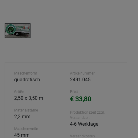
Maschenform
Artikelnummer
quadratisch
2491-045
Größe
Preis
2,50 x 3,50 m
€ 33,80
Materialstärke
Produktionszeit zzgl.
2,3 mm
Versandzeit
4-6 Werktage
Maschenweite
45 mm
Versandkosten