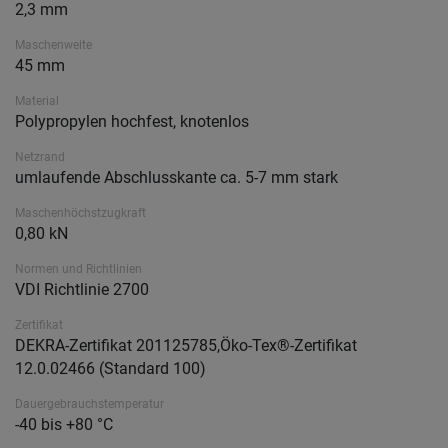
2,3 mm
Maschenweite
45 mm
Material
Polypropylen hochfest, knotenlos
Netzrand
umlaufende Abschlusskante ca. 5-7 mm stark
Maschenhöchstzugkraft
0,80 kN
Normen und Richtlinien
VDI Richtlinie 2700
Zertifikat
DEKRA-Zertifikat 201125785,Öko-Tex®-Zertifikat
12.0.02466 (Standard 100)
Dauergebrauchstemperatur
-40 bis +80 °C