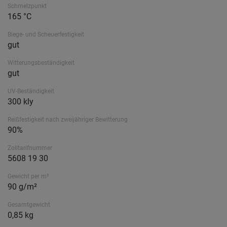
Schmelzpunkt
165 °C
Biege- und Scheuerfestigkeit
gut
Witterungsbeständigkeit
gut
UV-Beständigkeit
300 kly
Reißfestigkeit nach zweijähriger Bewitterung
90%
Zolltarifnummer
5608 19 30
Gewicht per m²
90 g/m²
Gesamtgewicht
0,85 kg