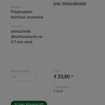
zzgl. Versandkosten
Material
Polypropylen
hochfest, knotenlos
Netzrand
umlaufende
Abschlusskante ca.
5-7 mm stark
Anzahl (Stück):
Preis
€ 33,80
*
* exkl. MwSt.:
€ 28,40