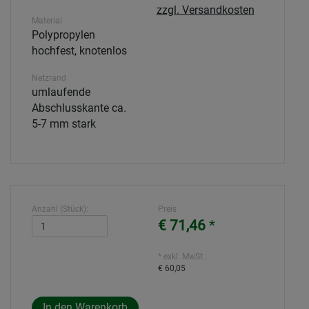
zzgl. Versandkosten
Material
Polypropylen
hochfest, knotenlos
Netzrand
umlaufende
Abschlusskante ca.
5-7 mm stark
Anzahl (Stück):
Preis
€ 71,46
*
* exkl. MwSt.:
€ 60,05