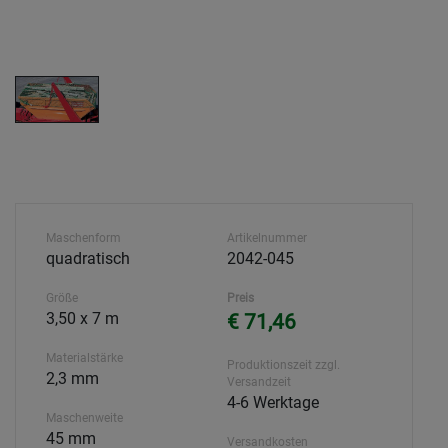
Maschenform
Artikelnummer
quadratisch
2042-045
Größe
Preis
3,50 x 7 m
€ 71,46
Materialstärke
Produktionszeit zzgl.
2,3 mm
Versandzeit
4-6 Werktage
Maschenweite
45 mm
Versandkosten