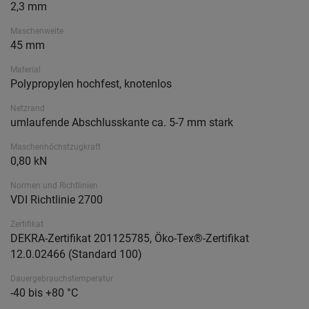
2,3 mm
Maschenweite
45 mm
Material
Polypropylen hochfest, knotenlos
Netzrand
umlaufende Abschlusskante ca. 5-7 mm stark
Maschenhöchstzugkraft
0,80 kN
Normen und Richtlinien
VDI Richtlinie 2700
Zertifikat
DEKRA-Zertifikat 201125785, Öko-Tex®-Zertifikat
12.0.02466 (Standard 100)
Dauergebrauchstemperatur
-40 bis +80 °C