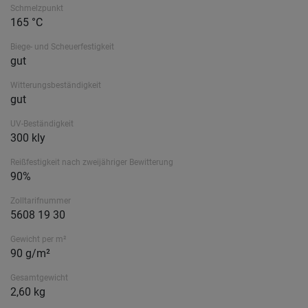
Schmelzpunkt
165 °C
Biege- und Scheuerfestigkeit
gut
Witterungsbeständigkeit
gut
UV-Beständigkeit
300 kly
Reißfestigkeit nach zweijähriger Bewitterung
90%
Zolltarifnummer
5608 19 30
Gewicht per m²
90 g/m²
Gesamtgewicht
2,60 kg