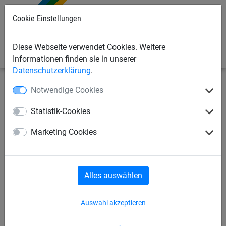
0
Cookie Einstellungen
Diese Webseite verwendet Cookies. Weitere
Informationen finden sie in unserer
Datenschutzerklärung
.
Notwendige Cookies
Industrienetze
Abdecknetze und -planen
Abdecknetze
Statistik-Cookies
Abdecknetz ø 2,3 mm aus
Marketing Cookies
Polypropylen, Größe 3,50 x 7
m
Alles auswählen
Auswahl akzeptieren