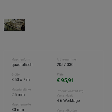
Maschenform
Artikelnummer
quadratisch
2057-030
Größe
Preis
3,50 x 7 m
€ 95,91
Materialstärke
Produktionszeit zzgl.
2,5 mm
Versandzeit
4-6 Werktage
Maschenweite
30 mm
Versandkosten