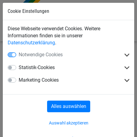
0
Cookie Einstellungen
Diese Webseite verwendet Cookies. Weitere
Informationen finden sie in unserer
Datenschutzerklärung
.
Notwendige Cookies
Industrienetze
Abdecknetze und -planen
Abdecknetze
Statistik-Cookies
Abdecknetz ø 2,5 mm aus
Marketing Cookies
Polypropylen, Größe 3,50 x 7
m
Alles auswählen
Auswahl akzeptieren