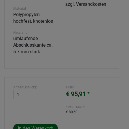
zzgl. Versandkosten
Material
Polypropylen
hochfest, knotenlos
Netzrand
umlaufende
Abschlusskante ca.
5-7 mm stark
Anzahl (Stück):
Preis
€ 95,91
*
* exkl. MwSt.:
€ 80,60