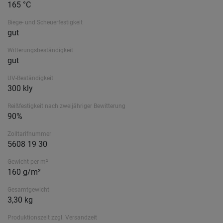
165 °C
Biege- und Scheuerfestigkeit
gut
Witterungsbeständigkeit
gut
UV-Beständigkeit
300 kly
Reißfestigkeit nach zweijähriger Bewitterung
90%
Zolltarifnummer
5608 19 30
Gewicht per m²
160 g/m²
Gesamtgewicht
3,30 kg
Produktionszeit zzgl. Versandzeit