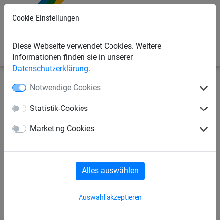
0
Cookie Einstellungen
Diese Webseite verwendet Cookies. Weitere
Informationen finden sie in unserer
Datenschutzerklärung
.
Notwendige Cookies
Industrienetze
Abdecknetze und -planen
Abdecknetze
Statistik-Cookies
Abdecknetz ø 3 mm aus
Marketing Cookies
Polypropylen, Größe 3 x 4 m
Alles auswählen
Auswahl akzeptieren