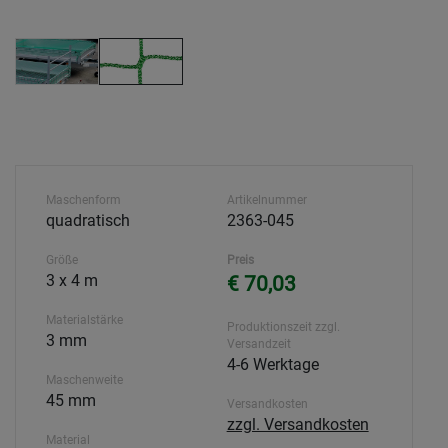
Maschenform
Artikelnummer
quadratisch
2363-045
Größe
Preis
3 x 4 m
€ 70,03
Materialstärke
Produktionszeit zzgl.
3 mm
Versandzeit
4-6 Werktage
Maschenweite
45 mm
Versandkosten
zzgl. Versandkosten
Material