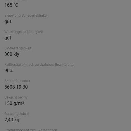
165 °C
Biege- und Scheuerfestigkeit
gut
Witterungsbeständigkeit
gut
UV-Beständigkeit
300 kly
Reißfestigkeit nach zweijähriger Bewitterung
90%
Zolltarifnummer
5608 19 30
Gewicht per m²
150 g/m²
Gesamtgewicht
2,40 kg
Produktionszeit zzgl. Versandzeit