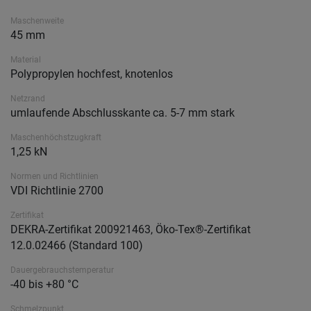
Maschenweite
45 mm
Material
Polypropylen hochfest, knotenlos
Netzrand
umlaufende Abschlusskante ca. 5-7 mm stark
Maschenhöchstzugkraft
1,25 kN
Normen und Richtlinien
VDI Richtlinie 2700
Zertifikat
DEKRA-Zertifikat 200921463, Öko-Tex®-Zertifikat
12.0.02466 (Standard 100)
Dauergebrauchstemperatur
-40 bis +80 °C
Schmelzpunkt