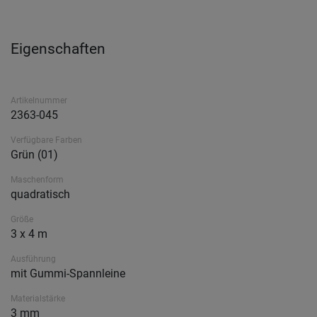
Eigenschaften
Artikelnummer
2363-045
Verfügbare Farben
Grün (01)
Maschenform
quadratisch
Größe
3 x 4 m
Ausführung
mit Gummi-Spannleine
Materialstärke
3 mm