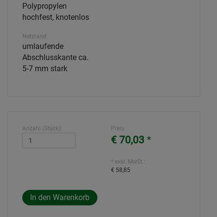
Polypropylen
hochfest, knotenlos
Netzrand
umlaufende
Abschlusskante ca.
5-7 mm stark
Anzahl (Stück):
Preis
€ 70,03
*
* exkl. MwSt.:
€ 58,85