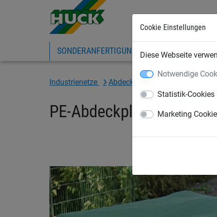
Cookie Einstellungen
SONDERANFERTIGUNG
SPORTNETZE
Diese Webseite verwend
Notwendige Cook
Industrienetze
Abdecknetze und -planen
Ab
Statistik-Cookies
PE-Abdeckplane ca. 200 
Marketing Cooki