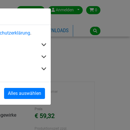
Germany
Anmelden
0
ÜBER HUCK
DOWNLOADS
chutzerklärung
.
Artikelnummer
Alles auswählen
 m
7218
Preis
ngewirke
€ 59,32
Produktionszeit zzgl.