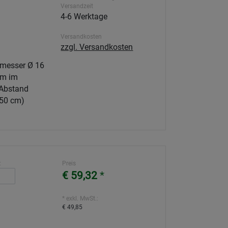
Versandzeit
4-6 Werktage
Versandkosten
zzgl. Versandkosten
messer Ø 16
um im
Abstand
 50 cm)
:
Preis
€ 59,32
*
* exkl. MwSt.:
€ 49,85