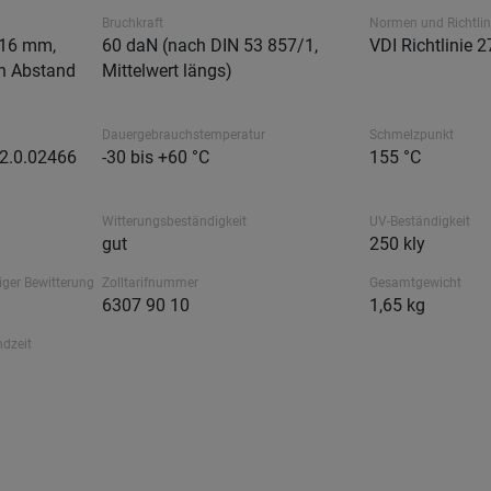
Bruchkraft
Normen und Richtlin
 16 mm,
60 daN (nach DIN 53 857/1,
VDI Richtlinie 
n Abstand
Mittelwert längs)
Dauergebrauchstemperatur
Schmelzpunkt
12.0.02466
-30 bis +60 °C
155 °C
Witterungsbeständigkeit
UV-Beständigkeit
gut
250 kly
iger Bewitterung
Zolltarifnummer
Gesamtgewicht
6307 90 10
1,65 kg
ndzeit