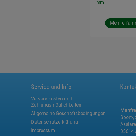
mm
Mehr erfahr
Service und Info
Konta
Versandkosten und
Zahlungsmöglichkeiten
Manfr
Allgemeine Geschäftsbedingungen
Sport-,
Datenschutzerklärung
Asslar
Impressum
35614 