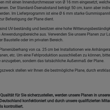
en mit einen Innendurchmesser von Ø 16 mm eingesetzt, welche
enen. Der Standard-Ösenabstand beträgt 50 cm, kann aber indivi
rden. Im Lieferprogramm ist eine Ø 6 mm starke Gummispannle
ur Befestigung der Plane dient.
ind UV-beständig und besitzen eine hohe Witterungsbeständigke
gen Anwendungsbereiche aus. Verwenden Sie unsere Planen zur L
er Baustelle oder im privaten Bereich.
Planenüberhang von ca. 25 cm bei Installationen wie Anhänger
en, etc. Um eine Fehlproduktion ausschließen zu können, bitten
 anzugeben, sondern das tatsächliche Außenmaß der Plane.
szweck stellen wir Ihnen die bestmögliche Plane, durch erstklas
ualität für Sie sicherzustellen, werden unsere Planen in unser
Deutschland konfektioniert und durch unsere qualifizierten Mitar
 kontrolliert.