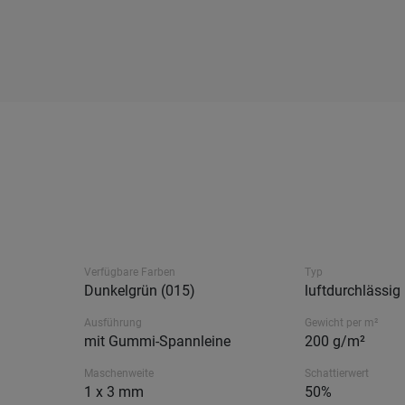
Verfügbare Farben
Typ
Dunkelgrün (015)
luftdurchlässig
Ausführung
Gewicht per m²
mit Gummi-Spannleine
200 g/m²
Maschenweite
Schattierwert
1 x 3 mm
50%