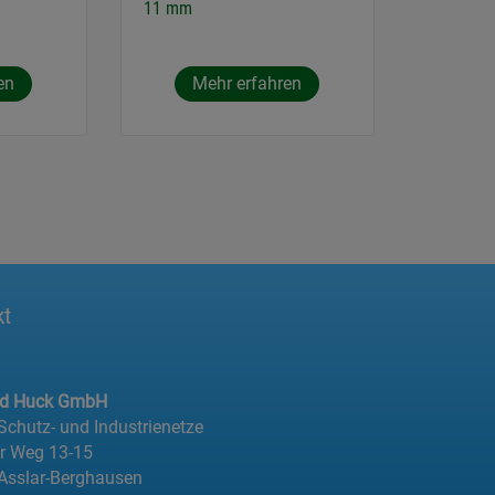
11 mm
en
Mehr erfahren
kt
ed Huck GmbH
 Schutz- und Industrienetze
er Weg 13-15
Asslar-Berghausen