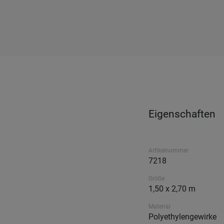
Eigenschaften
Artikelnummer
7218
Größe
1,50 x 2,70 m
Material
Polyethylengewirke