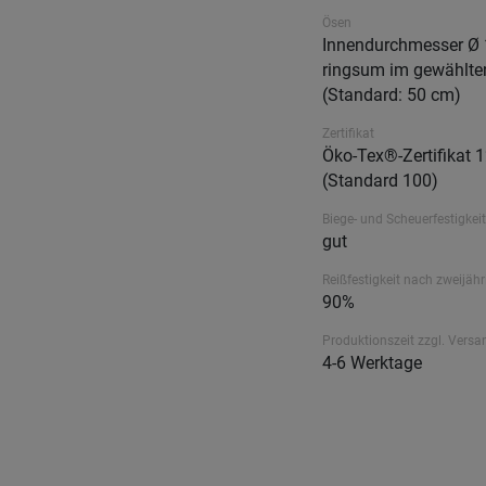
Ösen
Innendurchmesser Ø
ringsum im gewählte
(Standard: 50 cm)
Zertifikat
Öko-Tex®-Zertifikat 
(Standard 100)
Biege- und Scheuerfestigkeit
gut
Reißfestigkeit nach zweijähr
90%
Produktionszeit zzgl. Versa
4-6 Werktage