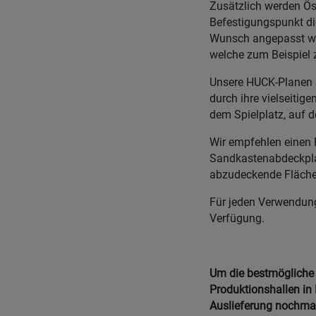
Zusätzlich werden Ös
Befestigungspunkt di
Wunsch angepasst we
welche zum Beispiel z
Unsere HUCK-Planen s
durch ihre vielseiti
dem Spielplatz, auf d
Wir empfehlen einen 
Sandkastenabdeckplan
abzudeckende Fläche
Für jeden Verwendung
Verfügung.
Um die bestmögliche Q
Produktionshallen in 
Auslieferung nochmals