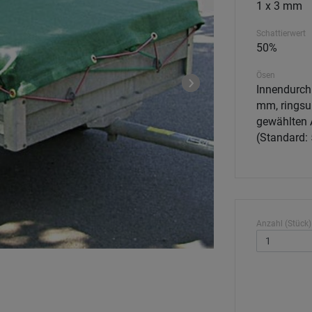
1 x 3 mm
Schattierwert
50%
Ösen
Innendurch
mm, rings
gewählten 
(Standard:
Anzahl (Stück)