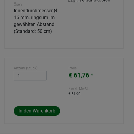
Ösen
Innendurchmesser Ø
16 mm, ringsum im
gewählten Abstand
(Standard: 50 cm)
Anzahl (Stück):
Preis
€ 61,76
*
* exkl. MwSt.:
€ 51,90