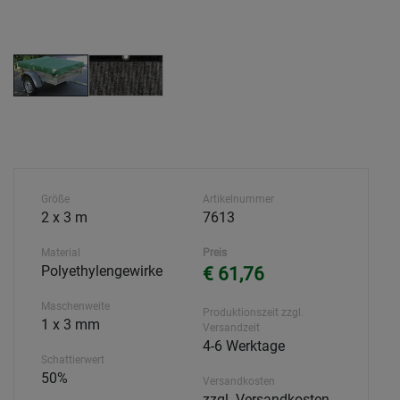
Größe
Artikelnummer
2 x 3 m
7613
Material
Preis
Polyethylengewirke
€ 61,76
Maschenweite
Produktionszeit zzgl.
1 x 3 mm
Versandzeit
4-6 Werktage
Schattierwert
50%
Versandkosten
zzgl. Versandkosten