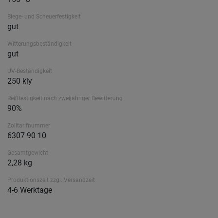
Biege- und Scheuerfestigkeit
gut
Witterungsbeständigkeit
gut
UV-Beständigkeit
250 kly
Reißfestigkeit nach zweijähriger Bewitterung
90%
Zolltarifnummer
6307 90 10
Gesamtgewicht
2,28 kg
Produktionszeit zzgl. Versandzeit
4-6 Werktage