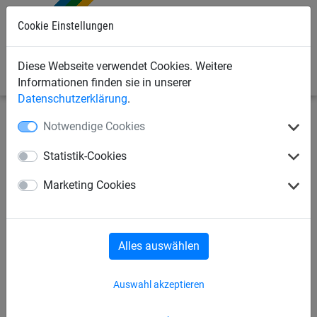
0
Cookie Einstellungen
Diese Webseite verwendet Cookies. Weitere
Informationen finden sie in unserer
Datenschutzerklärung
.
Notwendige Cookies
Industrienetze
Abdecknetze und -planen
Abdeckplanen
Statistik-Cookies
PE-Abdeckplane ca. 240 g/m²,
Marketing Cookies
Größe 2 x 3 m
Alles auswählen
Auswahl akzeptieren