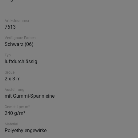
Artikelnummer
7613
Verfügbare Farben
Schwarz (06)
Typ
luftdurchlässig
Größe
2 x 3 m
Ausführung
mit Gummi-Spannleine
Gewicht per m²
240 g/m²
Material
Polyethylengewirke