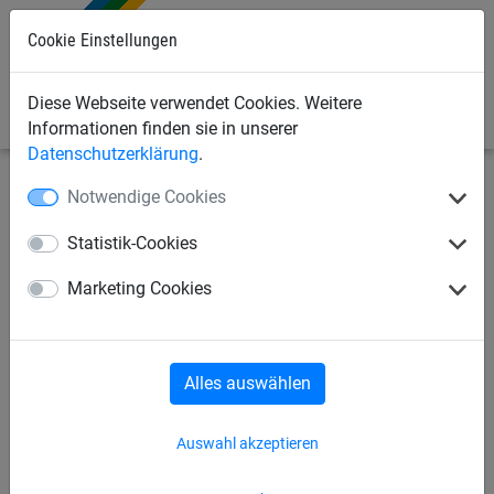
0
Cookie Einstellungen
Diese Webseite verwendet Cookies. Weitere
Informationen finden sie in unserer
Datenschutzerklärung
.
Notwendige Cookies
Industrienetze
Abdecknetze und -planen
Abdeckplanen
Statistik-Cookies
PE-Abdeckplane ca. 240 g/m²,
Marketing Cookies
Größe 3,50 x 6 m
Alles auswählen
Auswahl akzeptieren