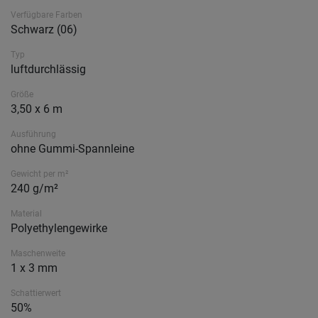
Verfügbare Farben
Schwarz (06)
Typ
luftdurchlässig
Größe
3,50 x 6 m
Ausführung
ohne Gummi-Spannleine
Gewicht per m²
240 g/m²
Material
Polyethylengewirke
Maschenweite
1 x 3 mm
Schattierwert
50%