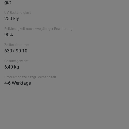
gut
UV-Beständigkeit
250 kly
Reißfestigkeit nach zweijähriger Bewitterung
90%
Zolltarifnummer
6307 90 10
Gesamtgewicht
6,40 kg
Produktionszeit zzgl. Versandzeit
4-6 Werktage