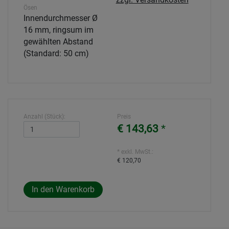
Ösen
Innendurchmesser Ø
16 mm, ringsum im
gewählten Abstand
(Standard: 50 cm)
Anzahl (Stück):
Preis
€ 143,63
*
* exkl. MwSt.:
€ 120,70