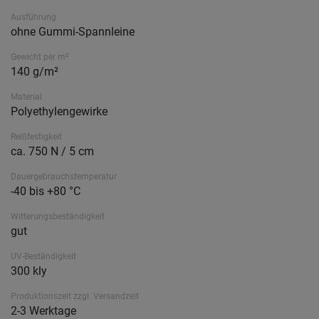
Ausführung
ohne Gummi-Spannleine
Gewicht per m²
140 g/m²
Material
Polyethylengewirke
Reißfestigkeit
ca. 750 N / 5 cm
Dauergebrauchstemperatur
-40 bis +80 °C
Witterungsbeständigkeit
gut
UV-Beständigkeit
300 kly
Produktionszeit zzgl. Versandzeit
2-3 Werktage