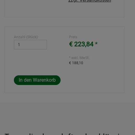
Anzahl (Stück):
Preis
€ 223,84
*
* exkl. MwSt.:
€ 188,10