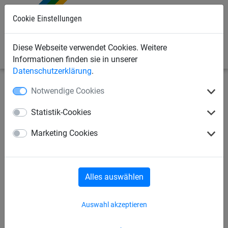
0
Cookie Einstellungen
Diese Webseite verwendet Cookies. Weitere
Informationen finden sie in unserer
Datenschutzerklärung
.
Notwendige Cookies
Industrienetze
Abdecknetze und -planen
Abdeckplanen
Statistik-Cookies
Plane aus Polyethylen, ca. 140
Marketing Cookies
g/m², Größe: 10 x 15 m
Alles auswählen
Auswahl akzeptieren