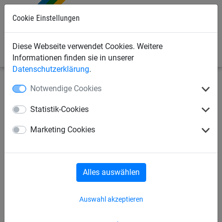
0
Cookie Einstellungen
Diese Webseite verwendet Cookies. Weitere
Informationen finden sie in unserer
Datenschutzerklärung
.
Notwendige Cookies
Industrienetze
Netze & Seile zum Heben, Zurren,
Verladen
Big Bags
Statistik-Cookies
Marketing Cookies
Lastentransportnetze
Big Bags
Seile
Alles auswählen
Big Bags
Auswahl akzeptieren