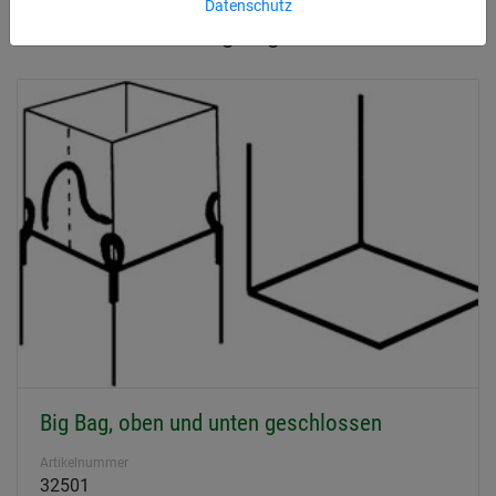
Datenschutz
Produktübersicht Big Bags
Big Bag, oben und unten geschlossen
Artikelnummer
32501