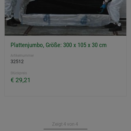
Plattenjumbo, Größe: 300 x 105 x 30 cm
Artikelnummer
32512
Stückpreis
€ 29,21
Zeigt
4
von
4