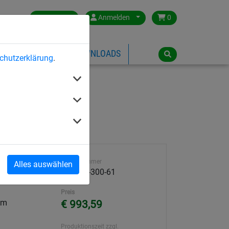
Germany
Anmelden
0
ÜBER HUCK
DOWNLOADS
chutzerklärung
.
Artikelnummer
Alles auswählen
h
591000-300-61
Preis
 m
€ 993,59
Produktionszeit zzgl.