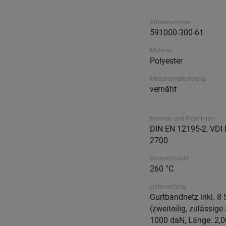
Artikelnummer
591000-300-61
Material
Polyester
Maschenverbindung
vernäht
Normen und Richtlinien
DIN EN 12195-2, VDI R
2700
Schmelzpunkt
260 °C
Lieferumfang
Gurtbandnetz inkl. 8
(zweiteilig, zulässige
1000 daN, Länge: 2,