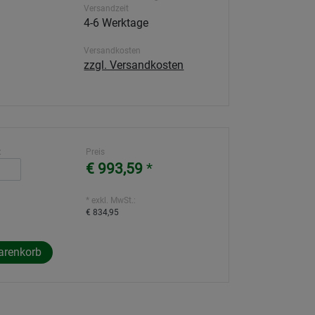
Versandzeit
4-6 Werktage
Versandkosten
zzgl. Versandkosten
:
Preis
€ 993,59
*
* exkl. MwSt.:
€ 834,95