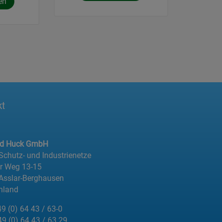
en
kt
ed Huck GmbH
 Schutz- und Industrienetze
er Weg 13-15
Asslar-Berghausen
hland
49 (0) 64 43 / 63-0
49 (0) 64 43 / 63 29