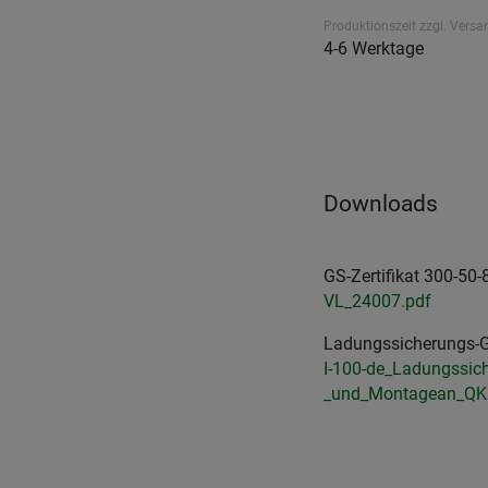
Produktionszeit zzgl. Versa
4-6 Werktage
Downloads
GS-Zertifikat 300-50-
VL_24007.pdf
Ladungssicherungs-G
I-100-de_Ladungssic
_und_Montagean_QK