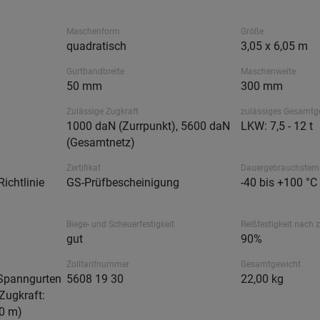
Maschenform
Größe
quadratisch
3,05 x 6,05 m
Gurtbandbreite
Maschenweite
50 mm
300 mm
Zulässige Zugkraft
zulässiges Gesamtg
1000 daN (Zurrpunkt), 5600 daN
LKW: 7,5 - 12 t
(Gesamtnetz)
Zertifikat
Dauergebrauchstem
ichtlinie
GS-Prüfbescheinigung
-40 bis +100 °C
Biege- und Scheuerfestigkeit
Reißfestigkeit nach 
gut
90%
Zolltarifnummer
Gesamtgewicht
 Spanngurten
5608 19 30
22,00 kg
 Zugkraft:
00 m)