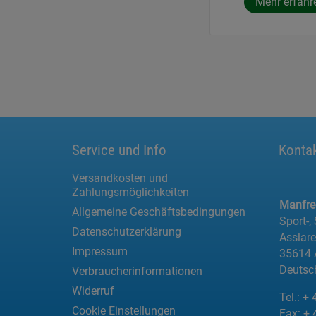
Mehr erfahr
Service und Info
Konta
Versandkosten und
Zahlungsmöglichkeiten
Manfr
Allgemeine Geschäftsbedingungen
Sport-,
Datenschutzerklärung
Asslar
Impressum
35614 
Deutsc
Verbraucherinformationen
Widerruf
Tel.:
+ 
Cookie Einstellungen
Fax:
+ 