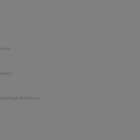
ewicht
peratur
zweijähriger Bewitterung