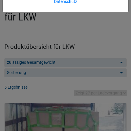
Datenschutz
für LKW
Produktübersicht für LKW
zulässiges Gesamtgewicht
Sortierung
6 Ergebnisse