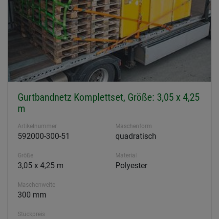
Gurtbandnetz Komplettset, Größe: 3,05 x 4,25
m
Artikelnummer
Maschenform
592000-300-51
quadratisch
Größe
Material
3,05 x 4,25 m
Polyester
Maschenweite
300 mm
Stückpreis