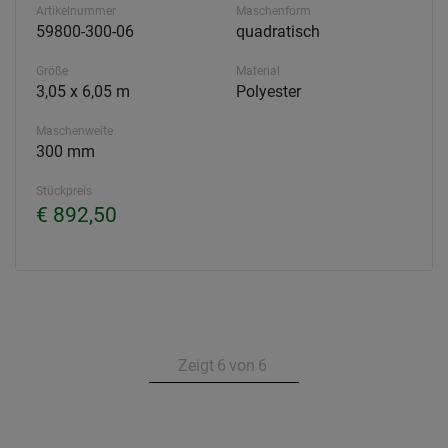
Artikelnummer
Maschenform
59800-300-06
quadratisch
Größe
Material
3,05 x 6,05 m
Polyester
Maschenweite
300 mm
Stückpreis
€ 892,50
Zeigt
6
von
6