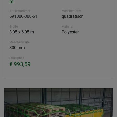
m
Artikelnummer
Maschenform
591000-300-61
quadratisch
Größe
Material
3,05 x 6,05 m
Polyester
Maschenweite
300 mm
Stückpreis
€ 993,59