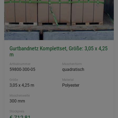
Gurtbandnetz Komplettset, Größe: 3,05 x 4,25
m
Artikelnummer
Maschenform
59800-300-05
quadratisch
Größe
Material
3,05 x 4,25 m
Polyester
Maschenweite
300 mm
Stückpreis
€ 712,81