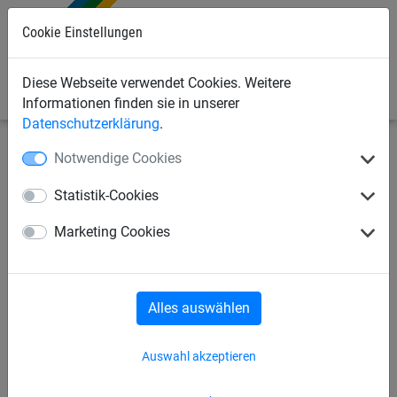
0
Cookie Einstellungen
Diese Webseite verwendet Cookies. Weitere
Informationen finden sie in unserer
Datenschutzerklärung
.
Notwendige Cookies
Industrienetze
Gurtbandnetze / Ladungssicherung
für LKW
Statistik-Cookies
Marketing Cookies
für PKW
für Kastenwagen/Anhänger
für Kastenwagen/Pritsche/Anhänger
Alles auswählen
für LKW
Zubehör
Auswahl akzeptieren