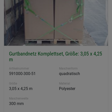
Gurtbandnetz Komplettset, Größe: 3,05 x 4,25
m
Artikelnummer
Maschenform
591000-300-51
quadratisch
Größe
Material
3,05 x 4,25 m
Polyester
Maschenweite
300 mm