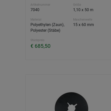
Artikelnummer
Größe
7040
1,10 x 50 m
Material
Maschenweite
Polyethylen (Zaun),
15 x 60 mm
Polyester (Stäbe)
Stückpreis
€ 685,50