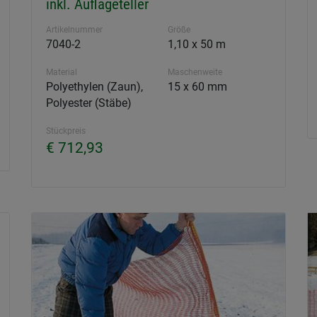
inkl. Auflageteller
Artikelnummer
Größe
7040-2
1,10 x 50 m
Material
Maschenweite
Polyethylen (Zaun),
15 x 60 mm
Polyester (Stäbe)
Stückpreis
€ 712,93