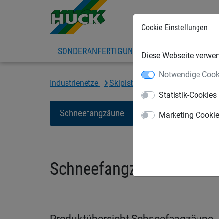
Cookie Einstellungen
SONDERANFERTIGUNG
SPORTNETZE
Diese Webseite verwend
Notwendige Cook
Industrienetze
Skipistennetze/Schneefangzä
Statistik-Cookies
Schneefangzäune
Skipistennetze
Marketing Cooki
Schneefangzäune
Produktübersicht Schneefangzäune