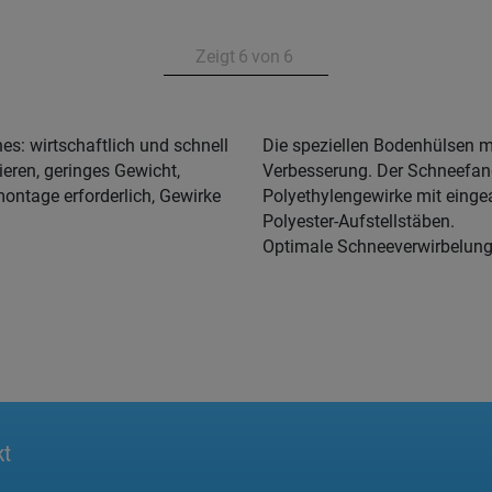
Zeigt
6
von
6
s: wirtschaftlich und schnell
Die speziellen Bodenhülsen m
ieren, geringes Gewicht,
Verbesserung. Der Schneefan
ontage erforderlich, Gewirke
Polyethylengewirke mit eingea
Polyester-Aufstellstäben.
Optimale Schneeverwirbelun
kt