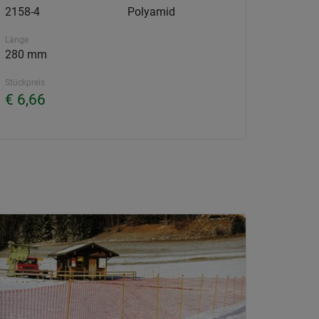
2158-4
Polyamid
Länge
280 mm
Stückpreis
€ 6,66