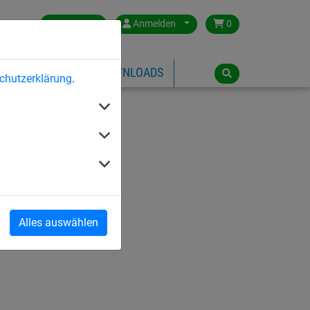
Germany
Anmelden
0
ÜBER HUCK
DOWNLOADS
chutzerklärung
.
Alles auswählen