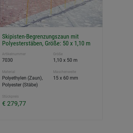
Skipisten-Begrenzungszaun mit
Polyesterstäben, Größe: 50 x 1,10 m
Artikelnummer
Größe
7030
1,10 x 50 m
Material
Maschenweite
Polyethylen (Zaun),
15 x 60 mm
Polyester (Stäbe)
Stückpreis
€ 279,77