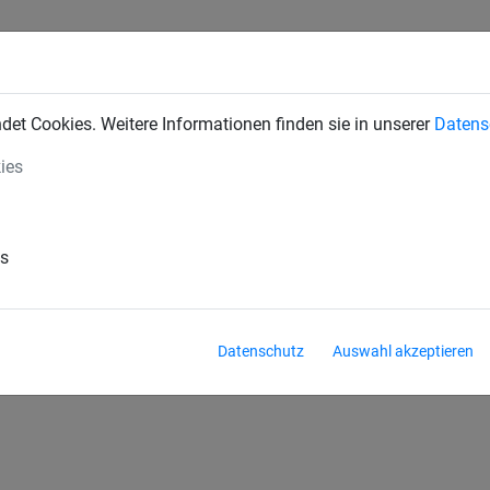
INDUSTRIENETZE
BAUSCHUTZNETZE
SEILSPIELGERÄTE
et Cookies. Weitere Informationen finden sie in unserer
Datens
ies
une
Schneefangzäune
Skipistennetze-Zubehör
es
Datenschutz
Auswahl akzeptieren