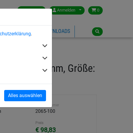
Germany
Anmelden
0
ÜBER HUCK
DOWNLOADS
chutzerklärung
.
nweite: 100 mm, Größe:
Alles auswählen
Artikelnummer
h
2065-100
Preis
€ 98,83