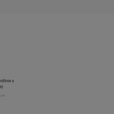
dlinie x
e)
raft