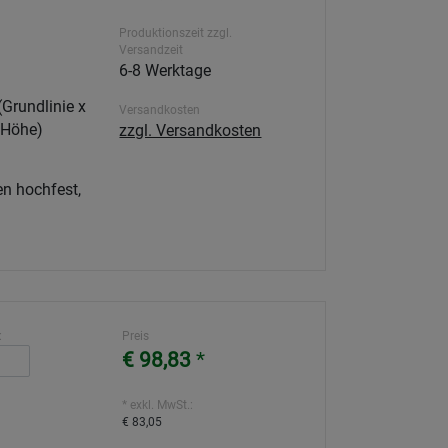
Produktionszeit zzgl.
Versandzeit
6-8 Werktage
(Grundlinie x
Versandkosten
 Höhe)
zzgl. Versandkosten
n hochfest,
:
Preis
€ 98,83
*
* exkl. MwSt.:
€ 83,05