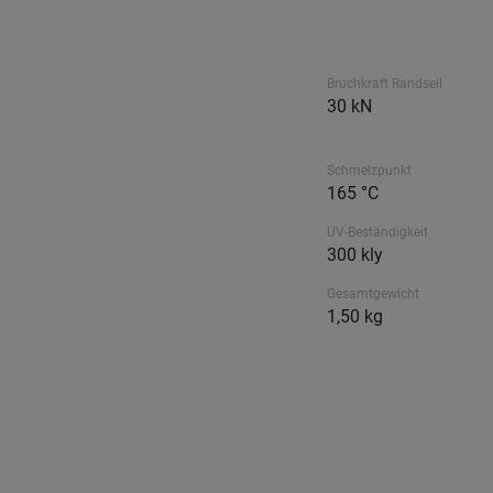
Bruchkraft Randseil
30 kN
Schmelzpunkt
165 °C
UV-Beständigkeit
300 kly
Gesamtgewicht
1,50 kg