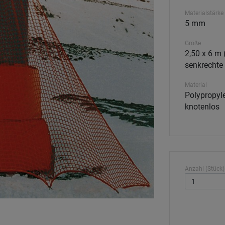
Materialstärke
5 mm
Größe
2,50 x 6 m 
senkrechte
Material
Polypropyle
knotenlos
Anzahl (Stück)