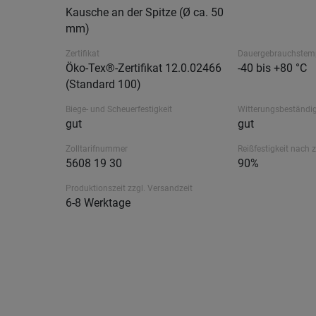
Kausche an der Spitze (Ø ca. 50
mm)
Zertifikat
Dauergebrauchstem
Öko-Tex®-Zertifikat 12.0.02466
-40 bis +80 °C
(Standard 100)
Biege- und Scheuerfestigkeit
Witterungsbeständig
gut
gut
Zolltarifnummer
Reißfestigkeit nach 
5608 19 30
90%
Produktionszeit zzgl. Versandzeit
6-8 Werktage