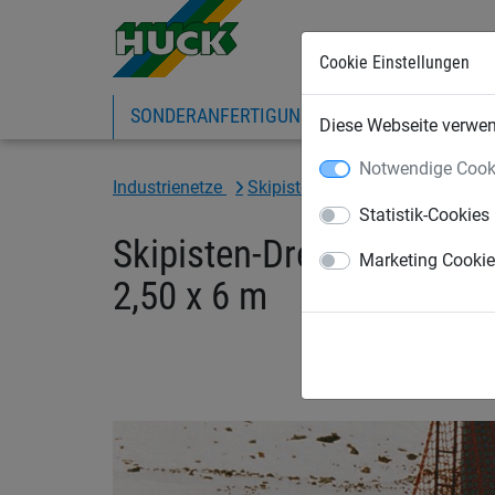
Cookie Einstellungen
SONDERANFERTIGUNG
SPORTNETZE
Diese Webseite verwend
Notwendige Cook
Industrienetze
Skipistennetze/Schneefangzä
Statistik-Cookies
Skipisten-Dreiecksnetz 
Marketing Cooki
2,50 x 6 m