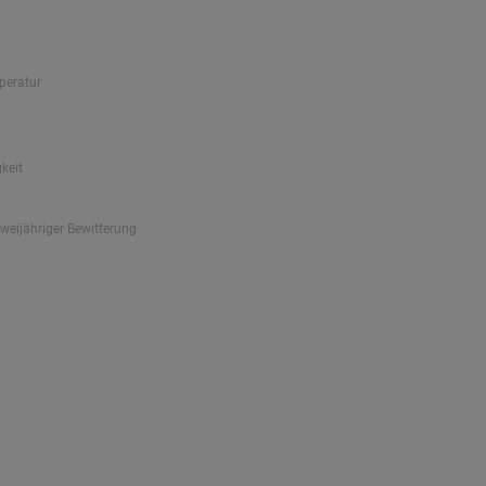
peratur
keit
zweijähriger Bewitterung