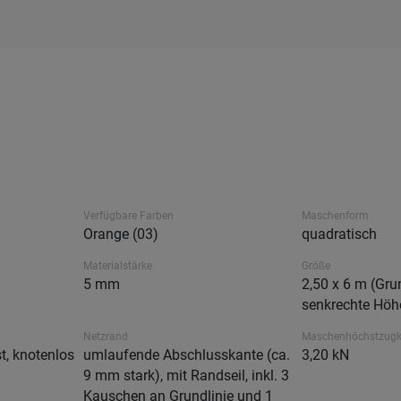
Verfügbare Farben
Maschenform
Orange (03)
quadratisch
Materialstärke
Größe
5 mm
2,50 x 6 m (Grun
senkrechte Höh
Netzrand
Maschenhöchstzugk
t, knotenlos
umlaufende Abschlusskante (ca.
3,20 kN
9 mm stark), mit Randseil, inkl. 3
Kauschen an Grundlinie und 1