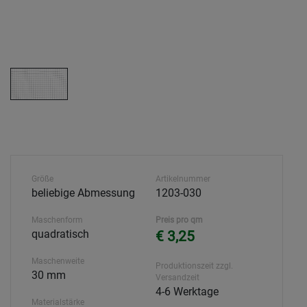
Größe
Artikelnummer
beliebige Abmessung
1203-030
Maschenform
Preis pro qm
quadratisch
€ 3,25
Maschenweite
Produktionszeit zzgl.
30 mm
Versandzeit
4-6 Werktage
Materialstärke