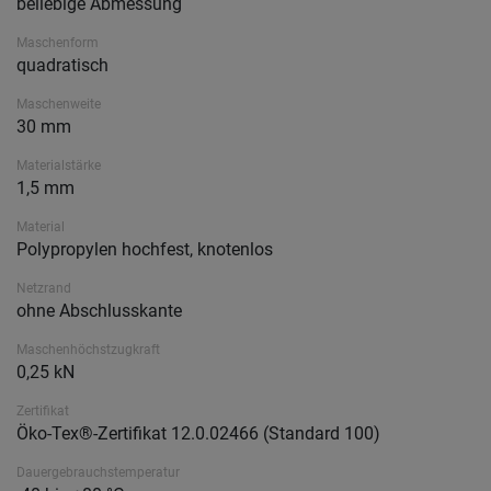
beliebige Abmessung
Maschenform
quadratisch
Maschenweite
30 mm
Materialstärke
1,5 mm
Material
Polypropylen hochfest, knotenlos
Netzrand
ohne Abschlusskante
Maschenhöchstzugkraft
0,25 kN
Zertifikat
Öko-Tex®-Zertifikat 12.0.02466 (Standard 100)
Dauergebrauchstemperatur