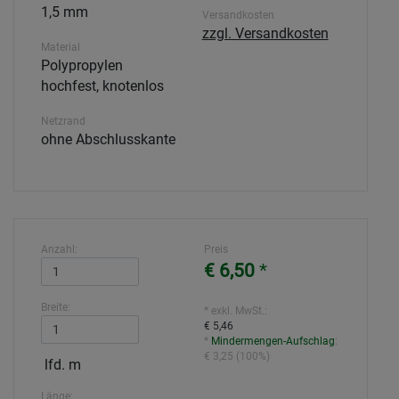
1,5 mm
Versandkosten
zzgl. Versandkosten
Material
Polypropylen
hochfest, knotenlos
Netzrand
ohne Abschlusskante
Anzahl:
Preis
€ 6,50
*
Breite:
* exkl. MwSt.:
€ 5,46
*
Mindermengen-Aufschlag
:
€ 3,25
(
100%
)
lfd. m
Länge: