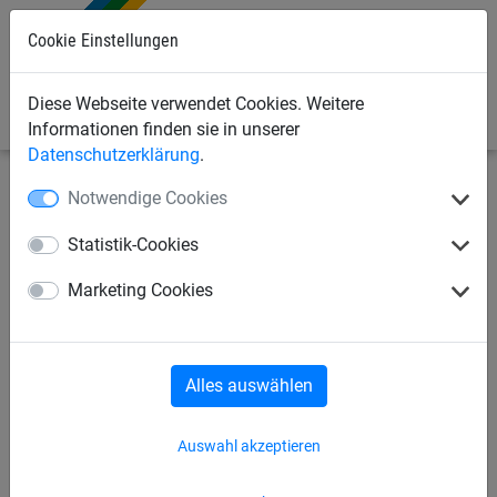
0
Cookie Einstellungen
Diese Webseite verwendet Cookies. Weitere
Informationen finden sie in unserer
Datenschutzerklärung
.
Notwendige Cookies
Industrienetze
Netze für Haus, Garten & Freizeit
Volieren- /Fasanennetze
Statistik-Cookies
Schutznetz aus Polypropylen,
Marketing Cookies
Ø 1,5 mm, Maschenweite 30
mm - nach Maß
Alles auswählen
Auswahl akzeptieren