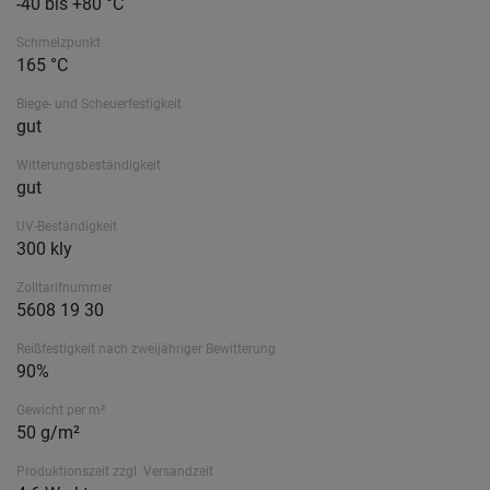
-40 bis +80 °C
Schmelzpunkt
165 °C
Biege- und Scheuerfestigkeit
gut
Witterungsbeständigkeit
gut
UV-Beständigkeit
300 kly
Zolltarifnummer
5608 19 30
Reißfestigkeit nach zweijähriger Bewitterung
90%
Gewicht per m²
50 g/m²
Produktionszeit zzgl. Versandzeit