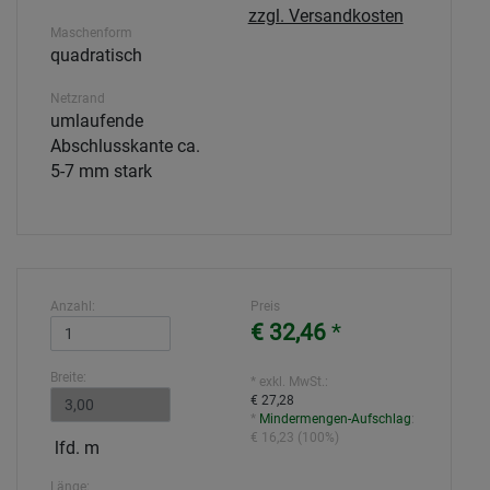
zzgl. Versandkosten
Maschenform
quadratisch
Netzrand
umlaufende
Abschlusskante ca.
5-7 mm stark
Anzahl:
Preis
€ 32,46
*
Breite:
* exkl. MwSt.:
€ 27,28
*
Mindermengen-Aufschlag
:
€ 16,23
(
100%
)
lfd. m
Länge: