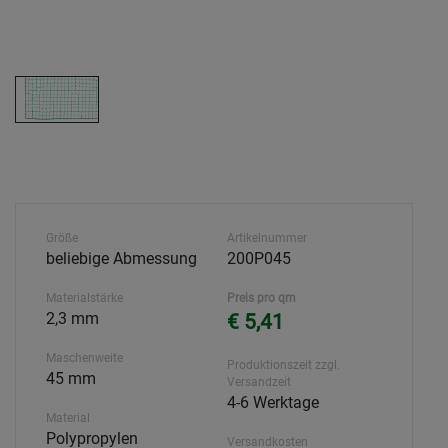
Größe
Artikelnummer
beliebige Abmessung
200P045
Materialstärke
Preis pro qm
2,3 mm
€ 5,41
Maschenweite
Produktionszeit zzgl.
45 mm
Versandzeit
4-6 Werktage
Material
Polypropylen
Versandkosten