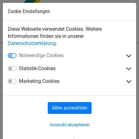
0
Cookie Einstellungen
Diese Webseite verwendet Cookies. Weitere
Informationen finden sie in unserer
Datenschutzerklärung
.
Notwendige Cookies
Sonderanfertigung
Abdecknetze nach Maß
Statistik-Cookies
Netz aus PP, ø 2,3 mm,
Marketing Cookies
Maschenweite 45 mm, feste
Breite: 3 m
Alles auswählen
Auswahl akzeptieren