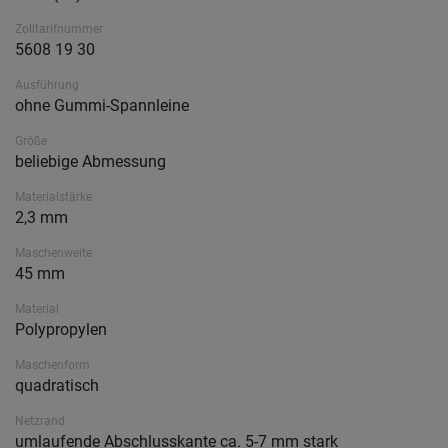
Zolltarifnummer
5608 19 30
Ausführung
ohne Gummi-Spannleine
Größe
beliebige Abmessung
Materialstärke
2,3 mm
Maschenweite
45 mm
Material
Polypropylen
Maschenform
quadratisch
Netzrand
umlaufende Abschlusskante ca. 5-7 mm stark