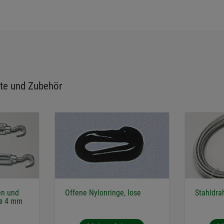
te und Zubehör
en und
Offene Nylonringe, lose
Stahldra
 ø 4 mm