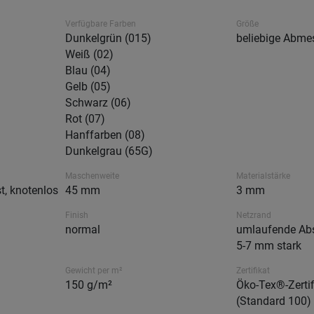
Verfügbare Farben
Größe
Dunkelgrün (015)
beliebige Abm
Weiß (02)
Blau (04)
Gelb (05)
Schwarz (06)
Rot (07)
Hanffarben (08)
Dunkelgrau (65G)
Maschenweite
Materialstärke
t, knotenlos
45 mm
3 mm
Finish
Netzrand
normal
umlaufende Abs
5-7 mm stark
Gewicht per m²
Zertifikat
150 g/m²
Öko-Tex®-Zertif
(Standard 100)