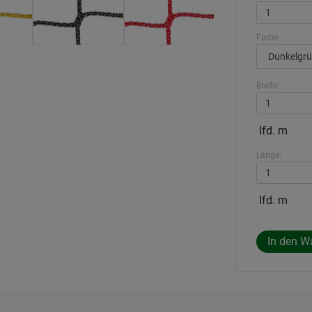
Farbe
Breite:
lfd. m
Länge:
lfd. m