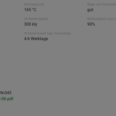
Schmelzpunkt
Biege- und Scheuerfe
165 °C
gut
UV-Beständigkeit
Reißfestigkeit nach 
300 kly
90%
Produktionszeit zzgl. Versandzeit
4-6 Werktage
09N-045
-06.pdf