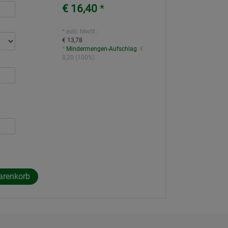
€ 16,40
*
* exkl. MwSt.:
€ 13,78
*
Mindermengen-Aufschlag
:
€
8,20
(
100%
)