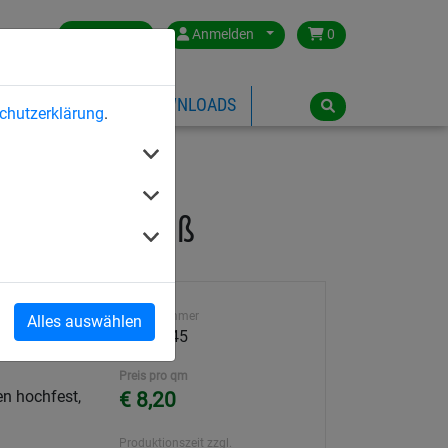
Germany
Anmelden
0
ÜBER HUCK
DOWNLOADS
chutzerklärung
.
 mm - nach Maß
Artikelnummer
Alles auswählen
Abmessung
209N-045
Preis pro qm
n hochfest,
€ 8,20
Produktionszeit zzgl.