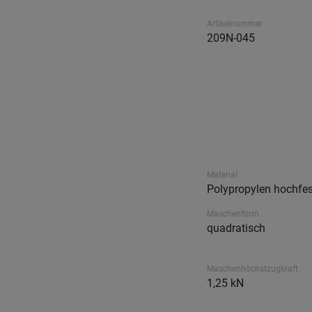
Artikelnummer
209N-045
Material
Polypropylen hochfes
Maschenform
quadratisch
Maschenhöchstzugkraft
1,25 kN