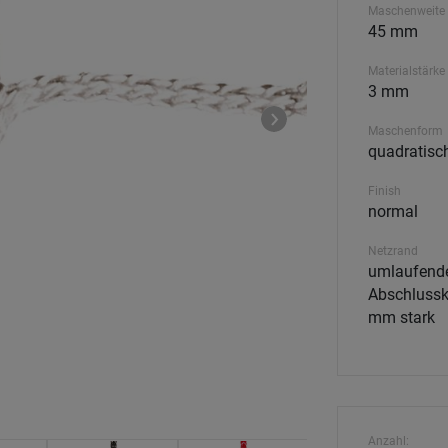
Maschenweite
45 mm
Materialstärke
3 mm
Maschenform
quadratisc
Finish
normal
Netzrand
umlaufend
Abschlussk
mm stark
Anzahl: