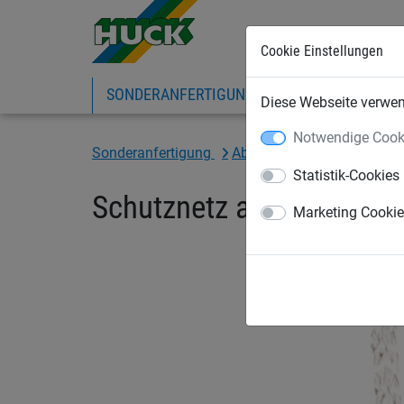
Cookie Einstellungen
SONDERANFERTIGUNG
SPORTNETZE
Diese Webseite verwend
Notwendige Cook
Sonderanfertigung
Abdecknetze nach Maß
Statistik-Cookies
Schutznetz aus Polyprop
Marketing Cooki