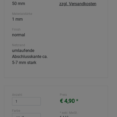
50 mm
zzgl. Versandkosten
Materialstärke
1 mm
Finish
normal
Netzrand
umlaufende
Abschlusskante ca.
5-7 mm stark
Anzahl:
Preis
€ 4,90
*
Farbe
* exkl. MwSt.: