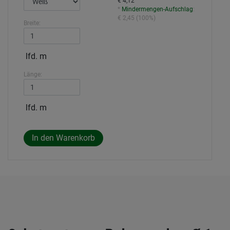
€ 4,12
*
Mindermengen-Aufschlag
:
€ 2,45
(
100%
)
Breite:
lfd. m
Länge:
lfd. m