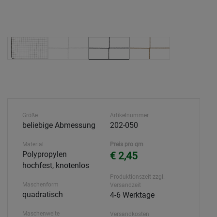
Größe
Artikelnummer
beliebige Abmessung
202-050
Material
Preis pro qm
Polypropylen
€ 2,45
hochfest, knotenlos
Produktionszeit zzgl.
Maschenform
Versandzeit
quadratisch
4-6 Werktage
Maschenweite
Versandkosten