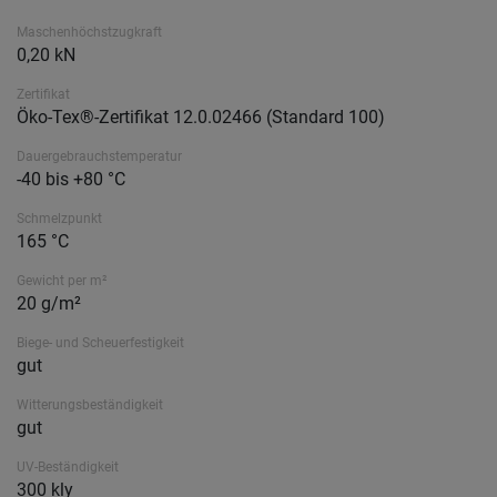
Maschenhöchstzugkraft
0,20 kN
Zertifikat
Öko-Tex®-Zertifikat 12.0.02466 (Standard 100)
Dauergebrauchstemperatur
-40 bis +80 °C
Schmelzpunkt
165 °C
Gewicht per m²
20 g/m²
Biege- und Scheuerfestigkeit
gut
Witterungsbeständigkeit
gut
UV-Beständigkeit
300 kly