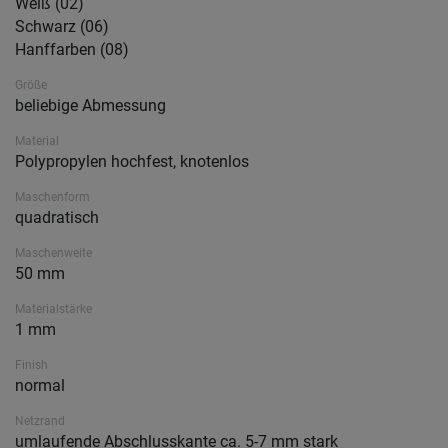
Weiß (02)
Schwarz (06)
Hanffarben (08)
Größe
beliebige Abmessung
Material
Polypropylen hochfest, knotenlos
Maschenform
quadratisch
Maschenweite
50 mm
Materialstärke
1 mm
Finish
normal
Netzrand
umlaufende Abschlusskante ca. 5-7 mm stark