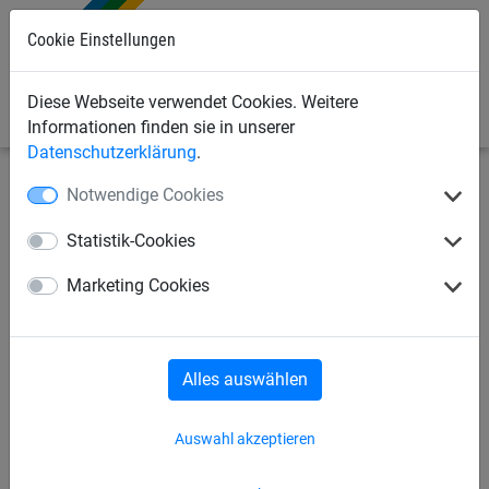
0
Cookie Einstellungen
Diese Webseite verwendet Cookies. Weitere
Informationen finden sie in unserer
Datenschutzerklärung
.
Notwendige Cookies
Sonderanfertigung
Schutznetze nach Maß
Statistik-Cookies
Schutznetz aus Polypropylen,
Marketing Cookies
ø 1 mm, Maschenweite 50 mm
- nach Maß
Alles auswählen
Auswahl akzeptieren