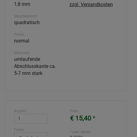
1,8 mm
zzgl. Versandkosten
Maschenform
quadratisch
Finish
normal
Netzrand
umlaufende
Abschlusskante ca.
5-7 mm stark
Anzahl:
Preis
€ 15,40
*
Farbe
* exkl. MwSt.: