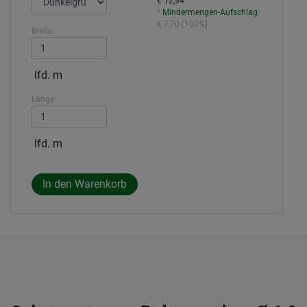
€ 12,94
*
Mindermengen-Aufschlag
:
€ 7,70
(
100%
)
Breite:
lfd. m
Länge:
lfd. m