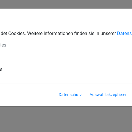
INDUSTRIENETZE
BAUSCHUTZNETZE
SEILSPIELGERÄTE
et Cookies. Weitere Informationen finden sie in unserer
Datens
ies
ball
Beach-Badminton
Freizeit-Badminton
Bea
es
Multisportanlagen
Schutznetze
Street-Basketb
Datenschutz
Auswahl akzeptieren