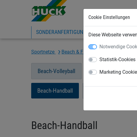
Cookie Einstellungen
SONDERANFERTIGUNG
SPORTNETZE
Diese Webseite verwend
Notwendige Cook
Sportnetze
Beach & Fun Netze
Beach-Hand
Statistik-Cookies
Beach-Volleyball
Freizeit-Volleyball
Marketing Cooki
Beach-Handball
Beach-Soccer
Beach-Handball