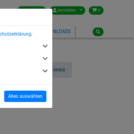
Germany
Anmelden
0
ÜBER HUCK
DOWNLOADS
chutzerklärung
.
ch-Tennis
Padle Tennis
all
Alles auswählen