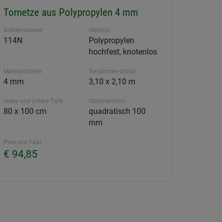
Tornetze aus Polypropylen 4 mm
Artikelnummer
Material
114N
Polypropylen
hochfest, knotenlos
Materialstärke
Torrahmen-Größe
4 mm
3,10 x 2,10 m
obere und untere Tiefe
Maschenform
80 x 100 cm
quadratisch 100
mm
Preis pro Paar
€ 94,85