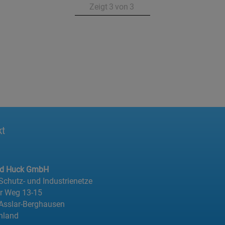
Zeigt
3
von
3
kt
ed Huck GmbH
 Schutz- und Industrienetze
er Weg 13-15
Asslar-Berghausen
hland