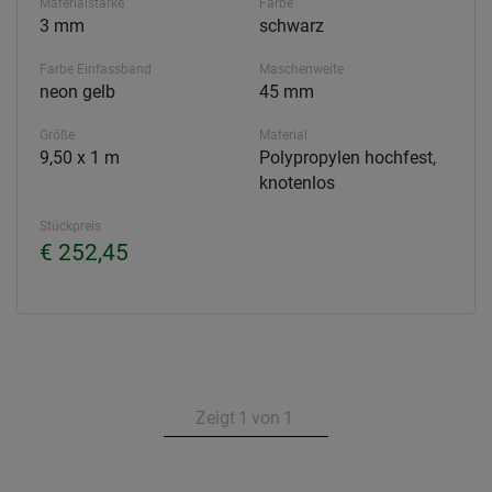
Materialstärke
Farbe
3 mm
schwarz
Farbe Einfassband
Maschenweite
neon gelb
45 mm
Größe
Material
9,50 x 1 m
Polypropylen hochfest,
knotenlos
Stückpreis
€ 252,45
Zeigt
1
von
1