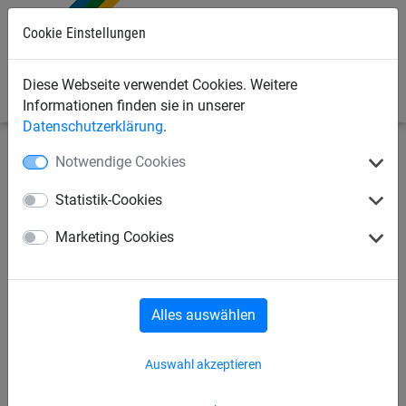
0
Cookie Einstellungen
Diese Webseite verwendet Cookies. Weitere
Informationen finden sie in unserer
Datenschutzerklärung
.
Notwendige Cookies
Sportnetze
Tennis
Beach-Tennisnetze
Statistik-Cookies
Turniernetze
Freizeitnetze
Zubehör
Marketing Cookies
Tennis-Schleppnetze
Kinder-Tennisnetze
Alles auswählen
Trenn-Netze
Trenn-Netze Zubehör
Auswahl akzeptieren
Tennisplatzblenden
Beach-Tennisnetze