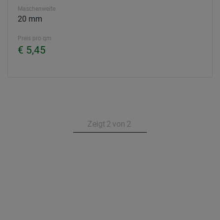
Maschenweite
20 mm
Preis pro qm
€ 5,45
Zeigt
2
von
2