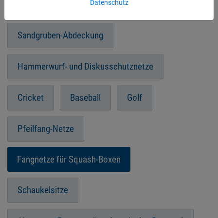
Datenschutz
Indiaca und Ringtennis
Indiaca
Sandgruben-Abdeckung
Hammerwurf- und Diskusschutznetze
Cricket
Baseball
Golf
Pfeilfang-Netze
Fangnetze für Squash-Boxen
Schaukelsitze