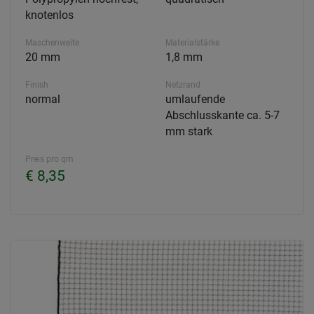
knotenlos
Maschenweite
Materialstärke
20 mm
1,8 mm
Finish
Netzrand
normal
umlaufende
Abschlusskante ca. 5-7
mm stark
Preis pro qm
€ 8,35