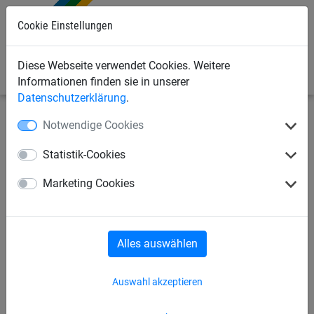
0
Cookie Einstellungen
Diese Webseite verwendet Cookies. Weitere
Informationen finden sie in unserer
Datenschutzerklärung
.
Notwendige Cookies
Sportnetze
Diverse Sportarten
Fangnetze für Squash-
Boxen
Statistik-Cookies
Marketing Cookies
Basketball
Eishockey
Eishockey-Zuschauer-Schutznetze
Radball
Alles auswählen
Radpolo
Wasserball
Auswahl akzeptieren