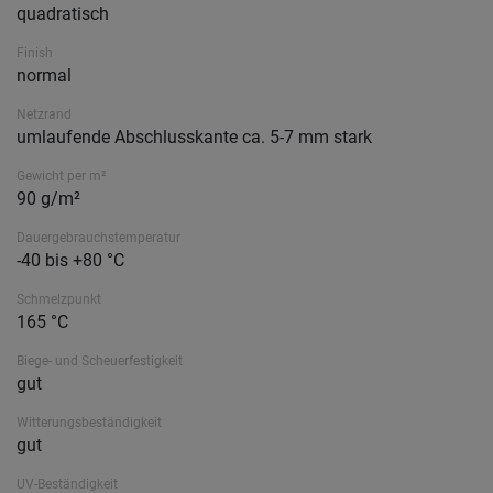
quadratisch
Finish
normal
Netzrand
umlaufende Abschlusskante ca. 5-7 mm stark
Gewicht per m²
90 g/m²
Dauergebrauchstemperatur
-40 bis +80 °C
Schmelzpunkt
165 °C
Biege- und Scheuerfestigkeit
gut
Witterungsbeständigkeit
gut
UV-Beständigkeit