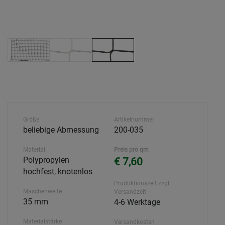
Größe
Artikelnummer
beliebige Abmessung
200-035
Material
Preis pro qm
Polypropylen
€ 7,60
hochfest, knotenlos
Produktionszeit zzgl.
Maschenweite
Versandzeit
35 mm
4-6 Werktage
Materialstärke
Versandkosten