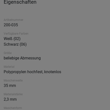
Eigenschaften
Artikelnummer
200-035
Verfügbare Farben
Weiß (02)
Schwarz (06)
Größe
beliebige Abmessung
Material
Polypropylen hochfest, knotenlos
Maschenweite
35 mm
Materialstärke
2,3 mm
Maschenform