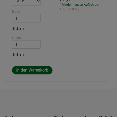
€ 12,77
*
Mindermengen-Aufschlag
:
€ 7,60
(
100%
)
Breite:
lfd. m
Länge:
lfd. m