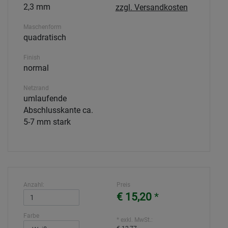
2,3 mm
zzgl. Versandkosten
Maschenform
quadratisch
Finish
normal
Netzrand
umlaufende
Abschlusskante ca.
5-7 mm stark
Anzahl:
Preis
€ 15,20
*
Farbe
* exkl. MwSt.: