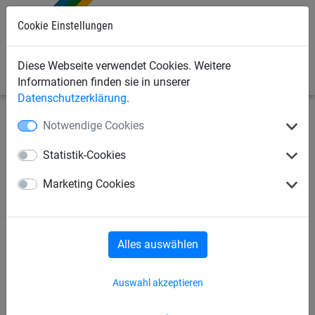
0
Cookie Einstellungen
Diese Webseite verwendet Cookies. Weitere
Informationen finden sie in unserer
Datenschutzerklärung
.
Notwendige Cookies
Sportnetze
Schutz- und Stoppnetze
Netze per m²
Statistik-Cookies
Schutznetz aus Polypropylen,
Marketing Cookies
ø 2,3 mm, Maschenweite 35
mm - nach Maß
Alles auswählen
Auswahl akzeptieren