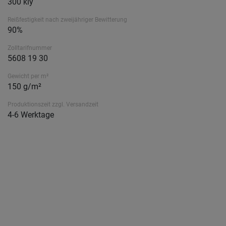
300 kly
Reißfestigkeit nach zweijähriger Bewitterung
90%
Zolltarifnummer
5608 19 30
Gewicht per m²
150 g/m²
Produktionszeit zzgl. Versandzeit
4-6 Werktage