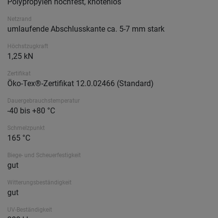
Polypropylen hochfest, knotenlos
Netzrand
umlaufende Abschlusskante ca. 5-7 mm stark
Höchstzugkraft
1,25 kN
Zertifikat
Öko-Tex®-Zertifikat 12.0.02466 (Standard)
Dauergebrauchstemperatur
-40 bis +80 °C
Schmelzpunkt
165 °C
Biege- und Scheuerfestigkeit
gut
Witterungsbeständigkeit
gut
UV-Beständigkeit