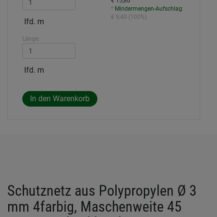
€ 15,80
*
Mindermengen-Aufschlag
:
€ 9,40
(
100%
)
lfd. m
Länge:
lfd. m
Schutznetz aus Polypropylen Ø 3
mm 4farbig, Maschenweite 45