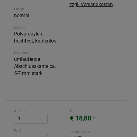
zzgl. Versandkosten
Finish
normal
Material
Polypropylen
hochfest, knotenlos
Netzrand
umlaufende
Abschlusskante ca.
5-7 mm stark
Anzahl:
Preis
€ 18,80
*
Breite:
* exkl. MwSt.: