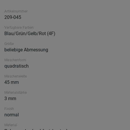
Artikelnummer
209-045
Verfügbare Farben
Blau/Grün/Gelb/Rot (4F)
Größe
beliebige Abmessung
Maschenform
quadratisch
Maschenweite
45 mm
Materialstärke
3 mm
Finish
normal
Material