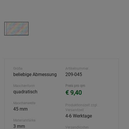
Größe
Artikelnummer
beliebige Abmessung
209-045
Maschenform
Preis pro qm
quadratisch
€ 9,40
Maschenweite
Produktionszeit zzgl.
45 mm
Versandzeit
4-6 Werktage
Materialstärke
3 mm
Versandkosten