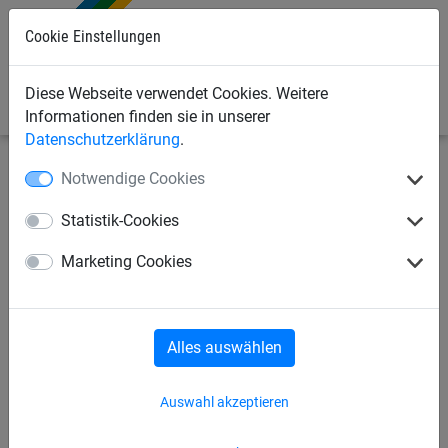
0
Cookie Einstellungen
Diese Webseite verwendet Cookies. Weitere
Informationen finden sie in unserer
Datenschutzerklärung
.
Notwendige Cookies
Sportnetze
Schutz- und Stoppnetze
Netze per m²
Statistik-Cookies
Schutznetz aus Polypropylen,
Marketing Cookies
ø 3 mm, Maschenweite 45
mm, 4farbig - nach Maß
Alles auswählen
Auswahl akzeptieren