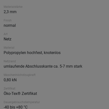
Materialstärke
2,3 mm
Finish
normal
Art
Netz
Material
Polypropylen hochfest, knotenlos
Netzrand
umlaufende Abschlusskante ca. 5-7 mm stark
Maschenhöchstzugkraft
0,80 kN
Zertifikat
Öko-Tex® Zertifikat
Dauergebrauchstemperatur
-40 bis +80 °C