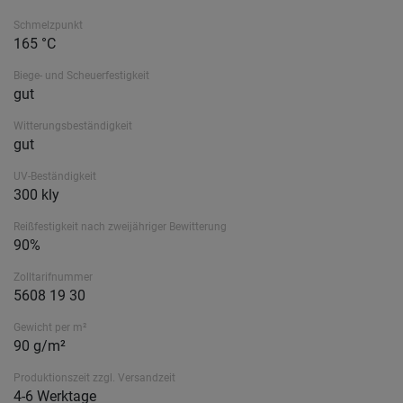
Schmelzpunkt
165 °C
Biege- und Scheuerfestigkeit
gut
Witterungsbeständigkeit
gut
UV-Beständigkeit
300 kly
Reißfestigkeit nach zweijähriger Bewitterung
90%
Zolltarifnummer
5608 19 30
Gewicht per m²
90 g/m²
Produktionszeit zzgl. Versandzeit
4-6 Werktage