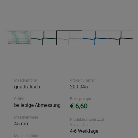
Maschenform
Artikelnummer
quadratisch
200-045
Größe
Preis pro qm
beliebige Abmessung
€ 6,60
Maschenweite
Produktionszeit zzgl.
45 mm
Versandzeit
4-6 Werktage
Materialstärke