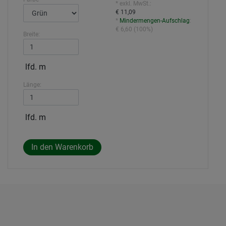
* exkl. MwSt.:
€ 11,09
*
Mindermengen-Aufschlag
:
€ 6,60
(
100%
)
Breite:
lfd. m
Länge:
lfd. m