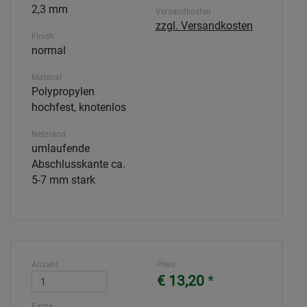
2,3 mm
Versandkosten
zzgl. Versandkosten
Finish
normal
Material
Polypropylen
hochfest, knotenlos
Netzrand
umlaufende
Abschlusskante ca.
5-7 mm stark
Anzahl:
Preis
€ 13,20
*
Farbe