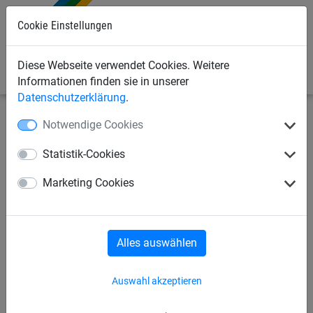
0
Cookie Einstellungen
Diese Webseite verwendet Cookies. Weitere
Informationen finden sie in unserer
Datenschutzerklärung
.
Notwendige Cookies
Bauschutznetze
Schutznetze und Stoppnetze
Netze in
beliebiger Abmessung
Statistik-Cookies
Schutznetz aus Polypropylen
Marketing Cookies
ø 2,3 mm, Maschenweite 45
mm - Nach Maß
Alles auswählen
Auswahl akzeptieren