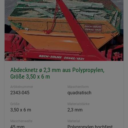
Abdecknetz ø 2,3 mm aus Polypropylen,
Größe 3,50 x 6 m
Artikelnummer
Maschenform
2343-045
quadratisch
Größe
Materialstärke
3,50 x 6 m
2,3 mm
Maschenweite
Material
45 mm
Polypropylen hochfest,