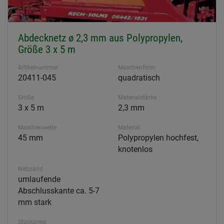
Abdecknetz ø 2,3 mm aus Polypropylen,
Größe 3 x 5 m
Artikelnummer
Maschenform
20411-045
quadratisch
Größe
Materialstärke
3 x 5 m
2,3 mm
Maschenweite
Material
45 mm
Polypropylen hochfest,
knotenlos
Netzrand
umlaufende
Abschlusskante ca. 5-7
mm stark
Stückpreis