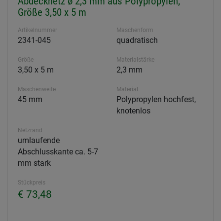
Abdecknetz ø 2,3 mm aus Polypropylen,
Größe 3,50 x 5 m
Artikelnummer
Maschenform
2341-045
quadratisch
Größe
Materialstärke
3,50 x 5 m
2,3 mm
Maschenweite
Material
45 mm
Polypropylen hochfest,
knotenlos
Netzrand
umlaufende
Abschlusskante ca. 5-7
mm stark
Stückpreis
€ 73,48