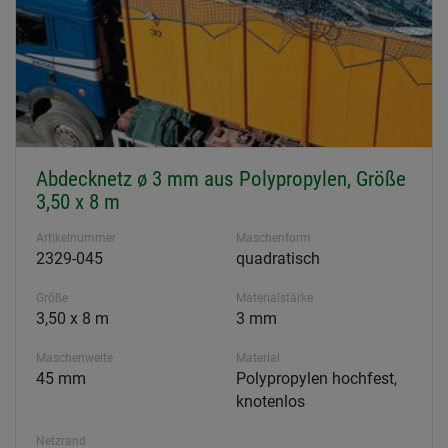
Abdecknetz ø 3 mm aus Polypropylen, Größe
3,50 x 8 m
Artikelnummer
Maschenform
2329-045
quadratisch
Größe
Materialstärke
3,50 x 8 m
3 mm
Maschenweite
Material
45 mm
Polypropylen hochfest,
knotenlos
Netzrand