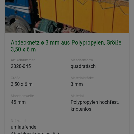
Abdecknetz ø 3 mm aus Polypropylen, Größe
3,50 x 6 m
Artikelnummer
Maschenform
2328-045
quadratisch
Größe
Materialstärke
3,50 x 6 m
3 mm
Maschenweite
Material
45 mm
Polypropylen hochfest,
knotenlos
Netzrand
umlaufende
Abschlusskante ca. 5-7