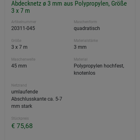
Abdecknetz ø 3 mm aus Polypropylen, Größe
3 x 7 m
Artikelnummer
Maschenform
20311-045
quadratisch
Größe
Materialstärke
3 x 7 m
3 mm
Maschenweite
Material
45 mm
Polypropylen hochfest,
knotenlos
Netzrand
umlaufende
Abschlusskante ca. 5-7
mm stark
Stückpreis
€ 75,68