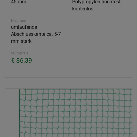
45 mm
Polypropylen hochfest,
knotenlos
Netzrand
umlaufende
Abschlusskante ca. 5-7
mm stark
Stückpreis
€ 86,39