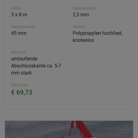
Größe
Materialstärke
3 x 8 m
2,3 mm
Maschenweite
Material
45 mm
Polypropylen hochfest,
knotenlos
Netzrand
umlaufende
Abschlusskante ca. 5-7
mm stark
Stückpreis
€ 69,73