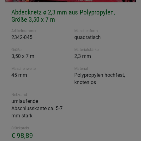
Abdecknetz ø 2,3 mm aus Polypropylen,
Größe 3,50 x 7 m
Artikelnummer
Maschenform
2342-045
quadratisch
Größe
Materialstärke
3,50 x 7 m
2,3 mm
Maschenweite
Material
45 mm
Polypropylen hochfest,
knotenlos
Netzrand
umlaufende
Abschlusskante ca. 5-7
mm stark
Stückpreis
€ 98,89