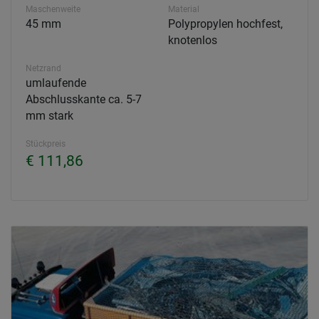
Maschenweite
Material
45 mm
Polypropylen hochfest,
knotenlos
Netzrand
umlaufende
Abschlusskante ca. 5-7
mm stark
Stückpreis
€ 111,86