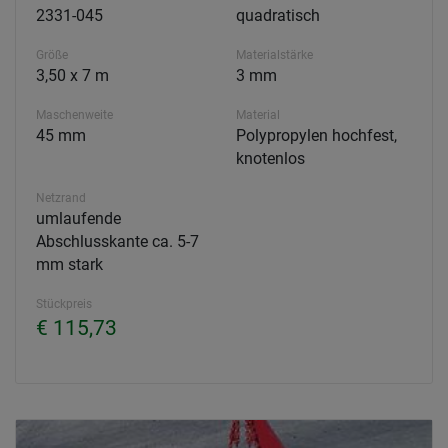
2331-045
quadratisch
Größe
Materialstärke
3,50 x 7 m
3 mm
Maschenweite
Material
45 mm
Polypropylen hochfest,
knotenlos
Netzrand
umlaufende
Abschlusskante ca. 5-7
mm stark
Stückpreis
€ 115,73