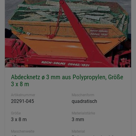
Abdecknetz ø 3 mm aus Polypropylen, Größe
3 x 8 m
Artikelnummer
Maschenform
20291-045
quadratisch
Größe
Materialstärke
3 x 8 m
3 mm
Maschenweite
Material