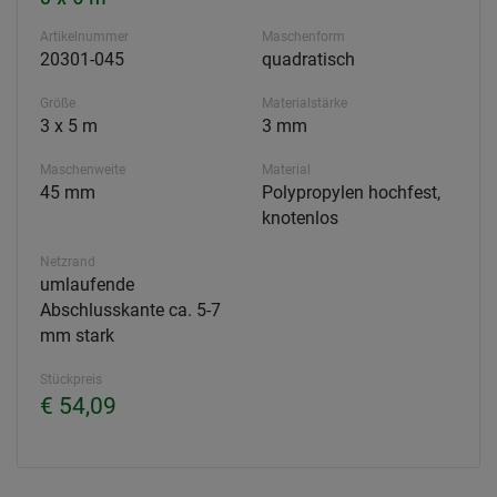
Artikelnummer
Maschenform
20301-045
quadratisch
Größe
Materialstärke
3 x 5 m
3 mm
Maschenweite
Material
45 mm
Polypropylen hochfest,
knotenlos
Netzrand
umlaufende
Abschlusskante ca. 5-7
mm stark
Stückpreis
€ 54,09