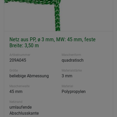
Netz aus PP, ø 3 mm, MW: 45 mm, feste
Breite: 3,50 m
Artikelnummer
Maschenform
209A045
quadratisch
Größe
Materialstärke
beliebige Abmessung
3 mm
Maschenweite
Material
45 mm
Polypropylen
Netzrand
umlaufende
Abschlusskante