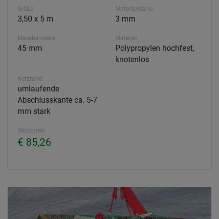
Größe
Materialstärke
3,50 x 5 m
3 mm
Maschenweite
Material
45 mm
Polypropylen hochfest,
knotenlos
Netzrand
umlaufende
Abschlusskante ca. 5-7
mm stark
Stückpreis
€ 85,26