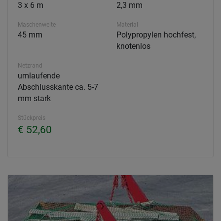
3 x 6 m
2,3 mm
Maschenweite
Material
45 mm
Polypropylen hochfest,
knotenlos
Netzrand
umlaufende
Abschlusskante ca. 5-7
mm stark
Stückpreis
€ 52,60