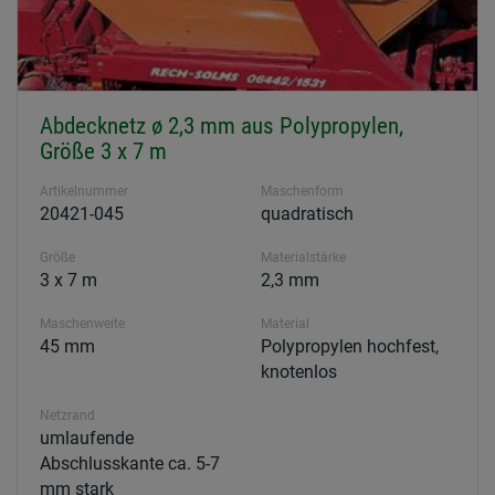
Abdecknetz ø 2,3 mm aus Polypropylen,
Größe 3 x 7 m
Artikelnummer
Maschenform
20421-045
quadratisch
Größe
Materialstärke
3 x 7 m
2,3 mm
Maschenweite
Material
45 mm
Polypropylen hochfest,
knotenlos
Netzrand
umlaufende
Abschlusskante ca. 5-7
mm stark