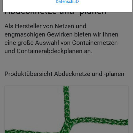
Datenschutz
Abdecknetze und -planen
Als Hersteller von Netzen und
engmaschigen Gewirken bieten wir Ihnen
eine große Auswahl von Containernetzen
und Containerabdeckplanen an.
Produktübersicht Abdecknetze und -planen