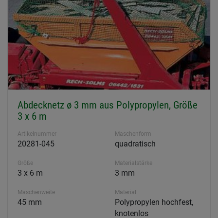
Abdecknetz ø 3 mm aus Polypropylen, Größe
3 x 6 m
Artikelnummer
Maschenform
20281-045
quadratisch
Größe
Materialstärke
3 x 6 m
3 mm
Maschenweite
Material
45 mm
Polypropylen hochfest,
knotenlos